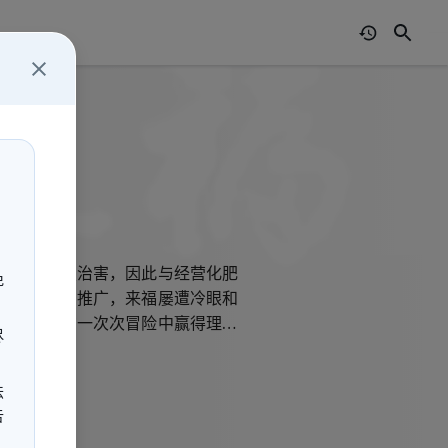
」
新办法防虫治害，因此与经营化肥
免
康活水器的推广，来福屡遭冷眼和
抗议，也在一次次冒险中赢得理解
尽
法
告