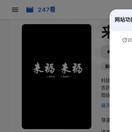
247看
网站功
来福
2
暂无评分
喜剧
剧情
科技推广员赵
农药的成亮生
阻挠。鱼塘死
与认可。
展开更多
导演
:
卫