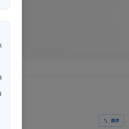
支
畅
喜
倒序