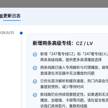
更新日志
能
,来福
026/5/13
2011
新增两条高级专线：CZ / LV
新增「247看专线CZ」和「247看专线LV
电影
两条高级线路，提供更多高清播放选择
来福刚到任，虽文化不高，却认准科技兴农这条路。他劝村民用
两条线路已接入专用解析与代理播放，避
出矛盾；又因热心帮助养鸡户马大姐，惹来家庭误会。围绕水建
直接源在浏览器中无法播放的问题
鱼暴露化工厂污水问题后，他坚持取证、守住排污口，带着村民
已优化首次解析和缓存速度，热门内容会
量提前预热，减少等待时间
新线路仍在持续观察稳定性，如果遇到无
兆红
播放、加载慢、卡顿等问题，请在留言板
诉我们具体影片、集数和线路