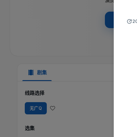
演员
:
刘
立即
2
剧集
线路选择
无广Q
选集