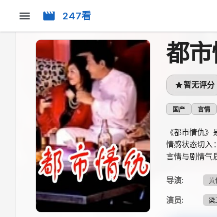
247看
都市
暂无评分
国产
言情
《都市情仇》
情感状态切入
言情与剧情气
导演
:
黄
演员
:
梁