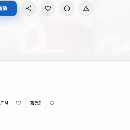
播放
无广M
蓝光D