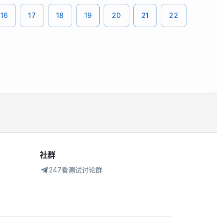
16
17
18
19
20
21
22
社群
247看测试讨论群