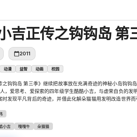
小吉正传之钩钩岛 第
2011
动漫
益智
动画
校园
传之钩钩岛 第三季》继续把故事放在充满奇迹的神秘小岛钩钩岛
众人，爱思考、爱探索的四年级学生酷酷小吉，与虚荣自负的发
案时发现平凡背后的奇迹，并借此化解朵猫猫用发明改造世界而
伟
酷小吉
嘎嘎牛
朵猫猫