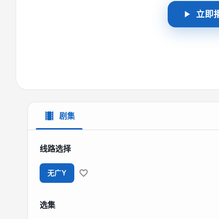
立即
剧集
线路选择
无广Y
选集