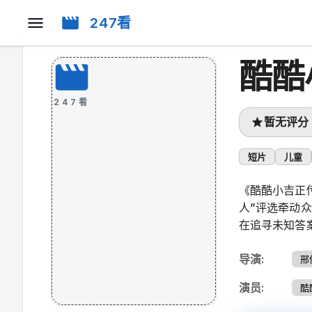
247看
酷酷
247看
暂无评分
短片
儿童
《酷酷小吉正
人”评选牵动
在追寻未知答
导演
:
邢
演员
:
酷