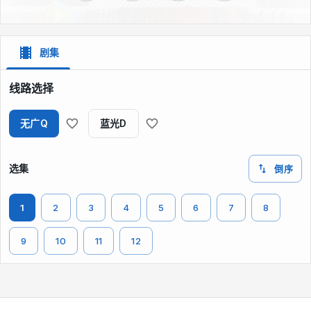
剧集
线路选择
无广Q
蓝光D
选集
倒序
1
2
3
4
5
6
7
8
9
10
11
12