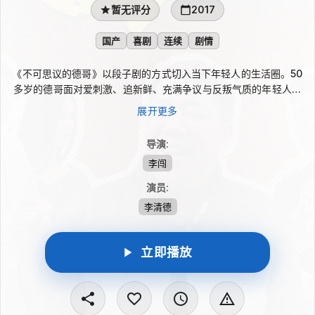
暂无评分
2017
国产
喜剧
连续
剧情
《不可思议的德哥》以段子剧的方式切入当下年轻人的生活圈。50
多岁的德哥面对爱刺激、追新鲜、充满争议与反叛气质的年轻人，
决定用自己的办法靠近他们、证明自己。一次次代际碰撞引发出意
展开更多
想不到又哭笑不得的故事，也让中老年人的想法与年轻人的世界观
在轻松情境中彼此照见，探讨新时代的价值选择。
导演
:
李闯
演员
:
李清德
立即播放