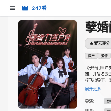
247看
孽婚
暂无评分
国产
爱情
《孽婚门当户
链，并冒名去
梓飞指导下，
误把舍友刘鹏
展开更多
导演
:
郑