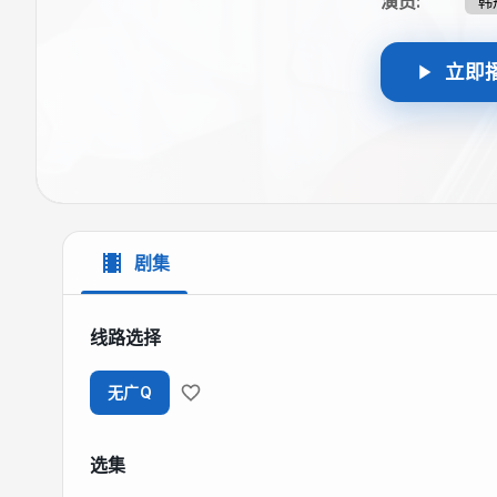
演员
:
韩
立即
剧集
线路选择
无广Q
选集