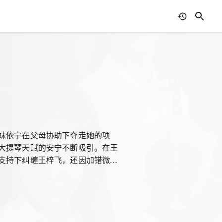
妹依宁在父母协助下夺走她的项
大提琴天赋的安宁不断吸引。在王
支持下纠缠王梓飞，还因加错微信