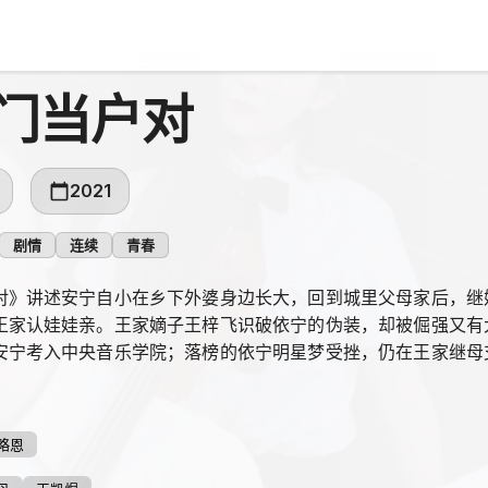
门当户对
2021
剧情
连续
青春
对》讲述安宁自小在乡下外婆身边长大，回到城里父母家后，继
王家认娃娃亲。王家嫡子王梓飞识破依宁的伪装，却被倔强又有
安宁考入中央音乐学院；落榜的依宁明星梦受挫，仍在王家继母
当成他。
略恩