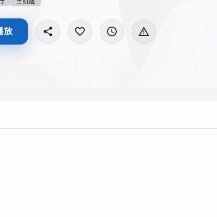
丹
王凯煜
播放