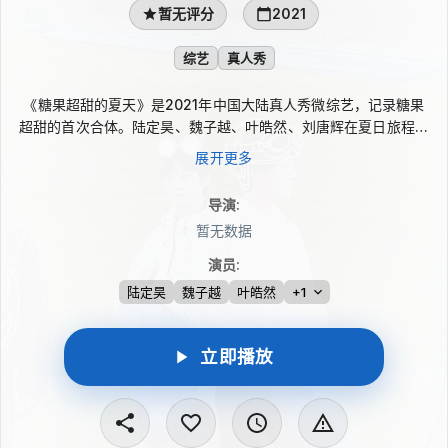
暂无评分
2021
综艺
真人秀
《糖果超甜的夏天》是2021年中国大陆真人秀微综艺，记录糖果
超甜的首次合体。陆定昊、魏子越、叶皓然、刘唐辉在夏日旅程中
一同出发，节目跟随他们的相处、互动与分享，捕捉轻松玩乐和自
展开更多
然交流的片段。四位成员在镜头前展现少年般明亮的状态，完成一
场甜感十足的“脱疆之旅”，以轻快节奏串联这段夏天里的同行记
导演
:
忆。
暂无数据
演员
:
陆定昊
魏子越
叶皓然
+1
立即播放