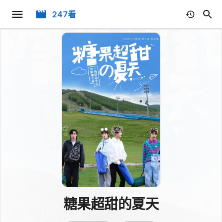
247看
糖果超甜的夏天