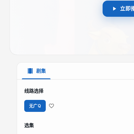
立即
剧集
线路选择
无广Q
选集