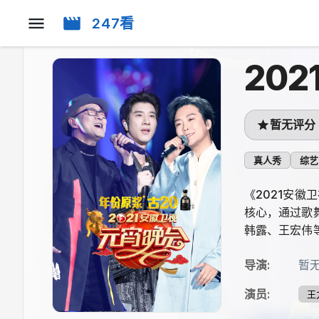
247看
20
暂无评分
真人秀
综艺
《2021安
核心，通过歌
韩露、王宏伟
导演
:
暂
演员
:
王