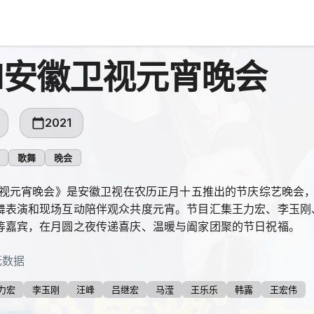
21安徽卫视元宵晚会
2021
歌舞
晚会
徽卫视元宵晚会》是安徽卫视在农历正月十五推出的节庆综艺晚会，
舞表演和现场互动陪伴观众共度元宵。节目汇集王力宏、李玉刚
等嘉宾，在月圆之夜传递喜庆、温暖与阖家团聚的节日祝福。
无数据
力宏
李玉刚
汪峰
吕继宏
马滢
王乐乐
韩露
王宏伟