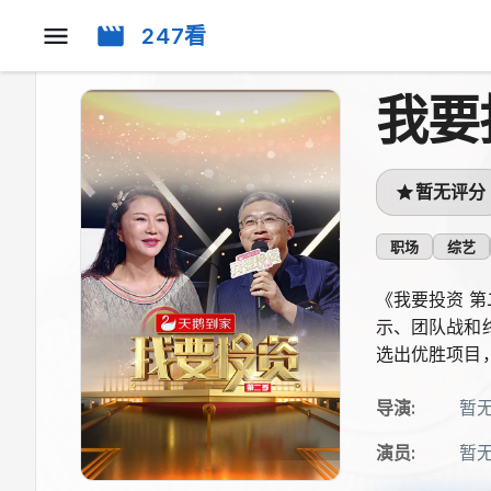
247看
我要
暂无评分
职场
综艺
《我要投资 
示、团队战和
选出优胜项目
导演
:
暂
演员
:
暂