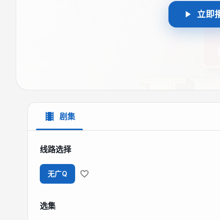
立即
剧集
线路选择
无广Q
选集