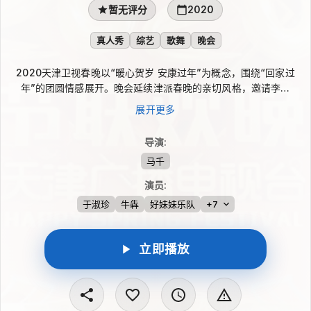
暂无评分
2020
真人秀
综艺
歌舞
晚会
2020天津卫视春晚以“暖心贺岁 安康过年”为概念，围绕“回家过
年”的团圆情感展开。晚会延续津派春晚的亲切风格，邀请李光
羲、于淑珍、马志明、牛犇等老艺术家担任家乡代言人，同时汇集
展开更多
张也、龚琳娜、胡夏、王珮瑜、余少群等嘉宾。歌舞与语言类节目
交织呈现，跨界合作让经典与新声在同一舞台相遇，带来兼具年
导演
:
味、乡情与活力的春节联欢晚会。
马千
演员
:
于淑珍
牛犇
好妹妹乐队
+7
立即播放