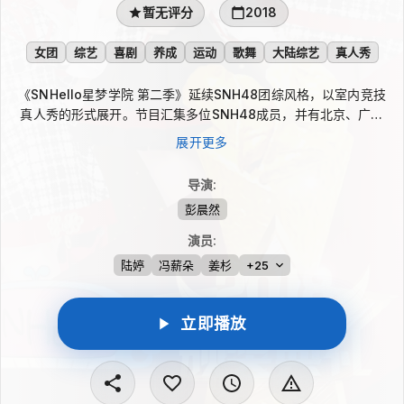
暂无评分
2018
女团
综艺
喜剧
养成
运动
歌舞
大陆综艺
真人秀
《SNHello星梦学院 第二季》延续SNH48团综风格，以室内竞技
真人秀的形式展开。节目汇集多位SNH48成员，并有北京、广州
等48分团人气成员亮相，通过竞技游戏、搞笑整人和生活揭秘等
展开更多
环节，呈现少女偶像在舞台之外的反应、互动与青春活力，节奏轻
松，笑点集中。
导演
:
彭晨然
演员
:
陆婷
冯薪朵
姜杉
+25
立即播放