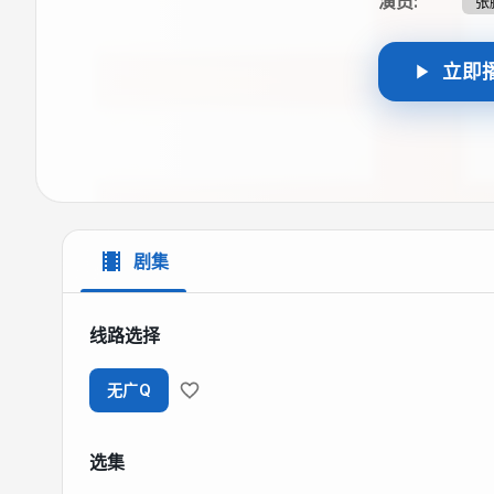
演员
:
张
立即
剧集
线路选择
无广Q
选集