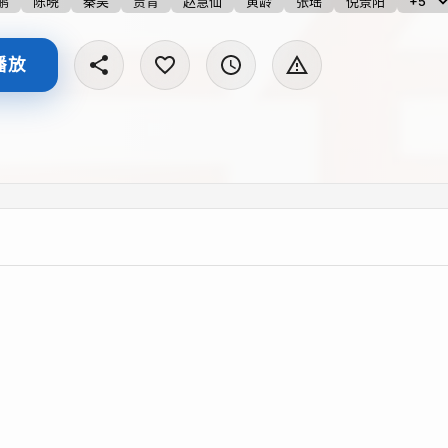
鹏
陈晓
秦昊
贾青
赵慧仙
黄龄
张瑶
倪景阳
+5
播放