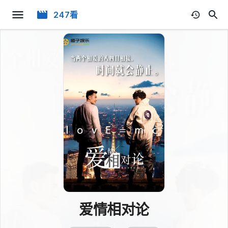
247看
爱情相对论