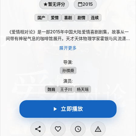
暂无评分
2015
国产
爱情
喜剧
剧情
连续
《爱情相对论》是一部2015年中国大陆爱情喜剧剧集，故事从一
间带有神秘气息的咖啡馆展开。天才天体物理学家霍银与风流潇洒
的大学同学辣妹多，在这里面对不同都市男女的情感困境，进行一
展开更多
场场别开生面的爱情诊断。剧中将科学思维与恋爱烦恼结合，呈现
爱情失语、失恋超忆等症候，探讨人们如何在迷惘中寻找真爱。
导演
:
孙祺舜
演员
:
魏巍
王子川
杨天瑶
立即播放