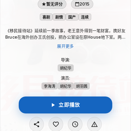
暂无评分
2015
喜剧
剧情
国产
连续
《移民接待站》延续前一季故事，老王意外得到一笔财富，携好友
Bruce在海外创办王氏创投，把办公室设在原House地下室。两人
在Jessica、Queenie等人帮助下不断尝试美食、购房旅游团、功
展开更多
夫馆与文化活动，却常因经验不足闹出笑话；老王也重遇前妻任桂
英，得知女儿将赴加拿大求学，并在Michelle等人的支持中继续
导演
:
寻找方向。
胡纪华
演员
:
李海涛
胡纪华
胡羽茜
立即播放