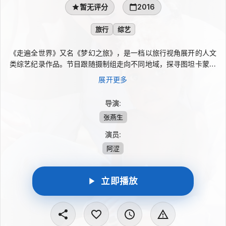
暂无评分
2016
旅行
综艺
《走遍全世界》又名《梦幻之旅》，是一档以旅行视角展开的人文
类综艺纪录作品。节目跟随摄制组走向不同地域，探寻图坦卡蒙棺
椁背后的秘密，回望古玛雅遗迹中的文明痕迹，也在海顿的钢琴奏
展开更多
鸣曲与冰岛的神秘风景之间，呈现世界多元而迷人的文化面貌。它
将历史、艺术与自然探索相连，让旅程不止停留在风光，更触及各
导演
:
地文化留下的回声。
张燕生
演员
:
阿涩
立即播放