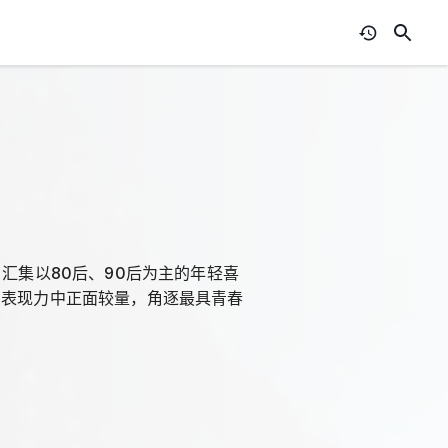
汇集以80后、90后为主的年轻喜
与表现力中正面较量，角逐最具青春