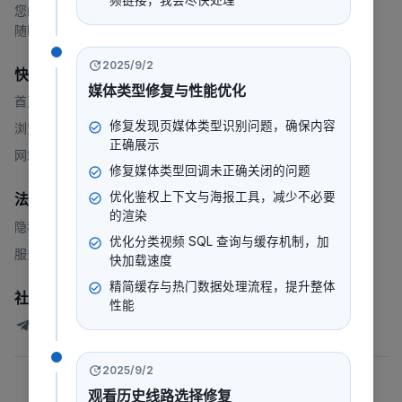
频链接，我会尽快处理
您的一站式流媒体平台，提供电影、电视剧、动漫等内容。
随时随地，想看就看。
2025/9/2
快速链接
媒体类型修复与性能优化
首页
修复发现页媒体类型识别问题，确保内容
浏览
正确展示
网站地图
修复媒体类型回调未正确关闭的问题
优化鉴权上下文与海报工具，减少不必要
法律
的渲染
隐私政策
优化分类视频 SQL 查询与缓存机制，加
服务条款
快加载速度
精简缓存与热门数据处理流程，提升整体
社群
性能
247看测试讨论群
2025/9/2
©
2026
247看
.
版权所有
观看历史线路选择修复