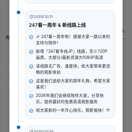
暂无评分
2015
2025/12/11
综艺
访谈
真人秀
247看一周年 & 新线路上线
《学霸是怎样炼成的》是一档2015年中国大陆推出的访谈、真人
🎉 247看一周年啦！感谢大家一路以来的
秀类综艺，周群参与其中。节目定位为全国首档优能学生经验分享
支持与陪伴！
节目，把镜头对准高分且具备多方面能力的学霸群体，呈现他们在
展开更多
学习、成长中的心得与状态。它不只关注成绩，也试图展现学霸们
新增「247看专线JP」线路，至少720P
更鲜活、轻松的一面，让经验交流带有更强的娱乐性和可看性。
画质，大部分/最新资源为1080P高清
导演
:
该线路无广告、速度快，给大家带来更流
暂无数据
畅的观影体验
演员
:
这是我们送给大家的周年礼物，希望大家
周群
喜欢！
2026年我们会继续陪伴大家，分享快
乐，提供最好的免费高清观影服务
立即播放
祝大家新的一年开心快乐，观影愉快！🎊
2025/12/10