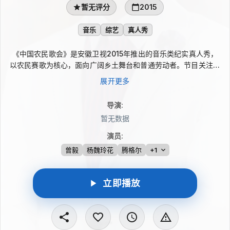
暂无评分
2015
音乐
综艺
真人秀
《中国农民歌会》是安徽卫视2015年推出的音乐类纪实真人秀，
以农民赛歌为核心，面向广阔乡土舞台和普通劳动者。节目关注来
自各地的歌唱者，用质朴歌声表达对生活、幸福与梦想的理解，也
展开更多
让不同风格的民间嗓音在舞台上被看见。曾毅、杨魏玲花、腾格
尔、蔡国庆等参与其中。
导演
:
暂无数据
演员
:
曾毅
杨魏玲花
腾格尔
+1
立即播放