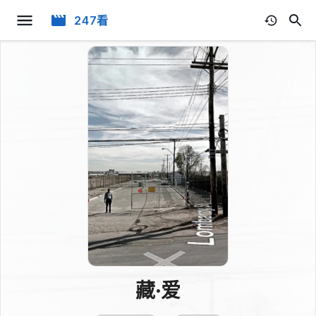
247看
藏·爱