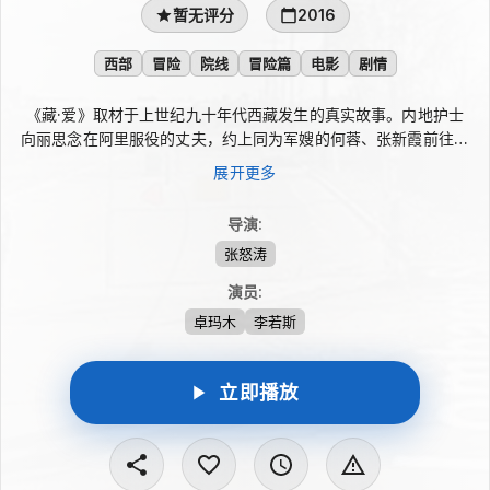
暂无评分
2016
西部
冒险
院线
冒险篇
电影
剧情
《藏·爱》取材于上世纪九十年代西藏发生的真实故事。内地护士
向丽思念在阿里服役的丈夫，约上同为军嫂的何蓉、张新霞前往西
藏探亲。毫无准备的三人踏上艰苦的“大北线”，搭乘混装货车颠簸
展开更多
前行，经历坏车、死亡与被抛弃小镇的变故，又随牧民司机穿越无
人区、悬崖和冰河。藏北粗犷民风逐渐打动她们，而临近目的地
导演
:
时，一次冲动选择将她们推入绝境。
张怒涛
演员
:
卓玛木
李若斯
立即播放