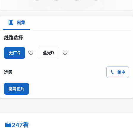
剧集
线路选择
无广Q
蓝光D
选集
倒序
高清正片
247看