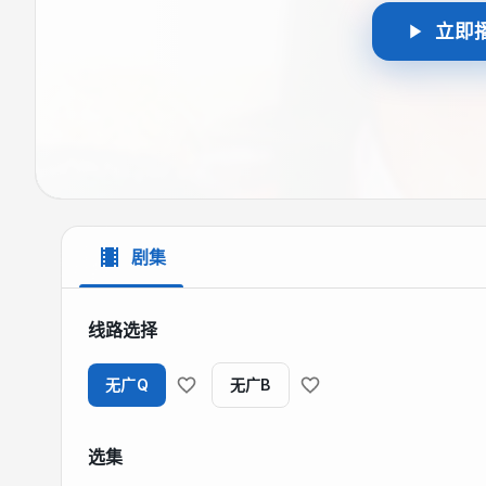
立即
剧集
线路选择
无广Q
无广B
选集