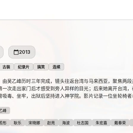
2013
古装
纪录片
搞笑
连续
》由吴乙峰历时三年完成，镜头往返台湾与马来西亚，聚焦两段
第一次走出家门后才感受到旁人异样的目光；后来她离开台湾，
曾吸毒、坐牢，出狱后坚持进入神学院。影片记录一位坐轮椅者
乙峰
若彤
耿乐
宋晓娜
赵亮
海波
杜志国
朱宏嘉
戴春荣