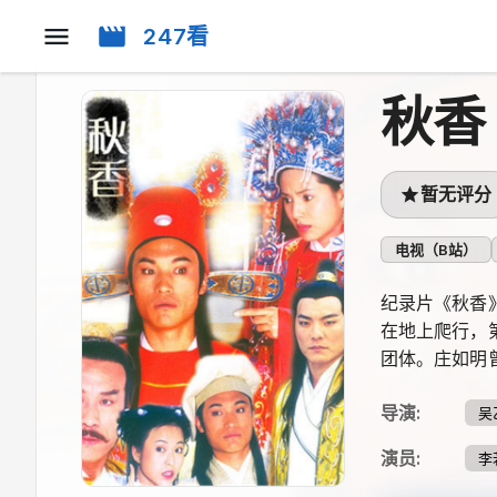
247看
秋香
暂无评分
电视（B站）
纪录片《秋香
在地上爬行，
团体。庄如明
导演
:
吴
演员
:
李