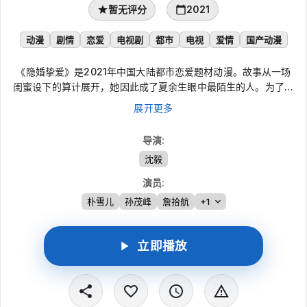
暂无评分
2021
动漫
剧情
恋爱
电视剧
都市
电视
爱情
国产动漫
《隐婚挚爱》是2021年中国大陆都市恋爱题材动漫。故事从一场
闺蜜设下的算计展开，她因此成了夏余生眼中最陌生的人。为了把
这段感情彻底放下，她用五年时间逼自己遗忘，却始终敌不过想再
展开更多
见他的念头。原以为最后一次见面能了却心愿，没想到重逢又将她
卷入新的阴谋。再次面对所爱之人厌恶的目光，她才发现，心痛从
导演
:
未真正消失。
沈毅
演员
:
朴雪儿
孙茂峰
詹拾航
+1
立即播放