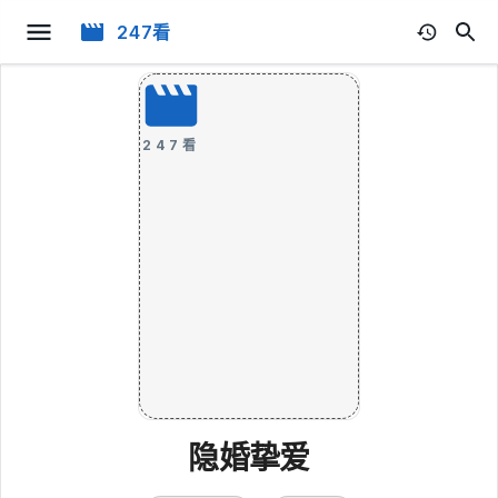
247看
247看
隐婚挚爱