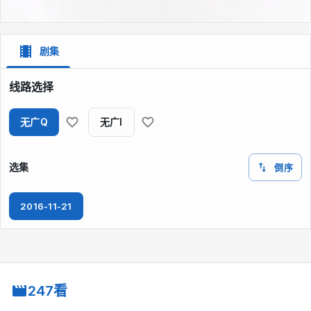
剧集
线路选择
无广Q
无广I
选集
倒序
2016-11-21
247看