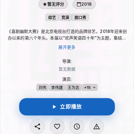
暂无评分
2018
综艺
竞演
脱口秀
《喜剧幽默大赛》是北京电视台打造的品牌综艺，2018年迎来创
办以来的第八个年头。本届以“欢声笑语四十年”为主题，集结刘
伟、李伟建、王为念、那威、关凌等参与，并邀请知名艺术家、相
展开更多
声前辈与优秀青年相声演员同台合作。节目通过七场风格各异的展
演，呈现创作者对喜剧、相声与舞台幽默的多样表达。
导演
:
暂无数据
演员
:
刘伟
李伟建
王为念
+15
立即播放