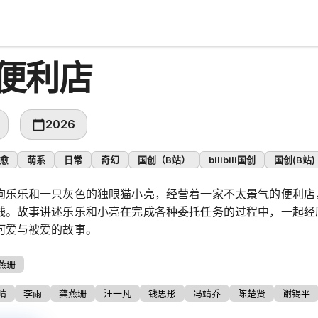
便利店
2026
愈
萌系
日常
奇幻
国创（B站）
bilibili国创
国创(B站)
狗乐乐和一只灰色的独眼猫小亮，经营着一家不太景气的便利店
钱。故事讲述乐乐和小亮在完成各种委托任务的过程中，一起经
何爱与被爱的故事。
燕珊
晴
李雨
龚燕珊
汪一凡
钱思彤
冯靖乔
陈楚贤
谢锡平