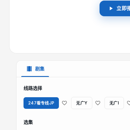
立即
剧集
线路选择
247看专线JP
无广Y
无广I
选集