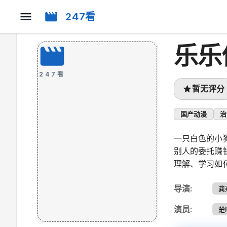
247看
乐乐
247看
暂无评分
国产动漫
治
一只白色的小
别人的委托赚
理解、学习如
导演
:
龚
演员
:
楚