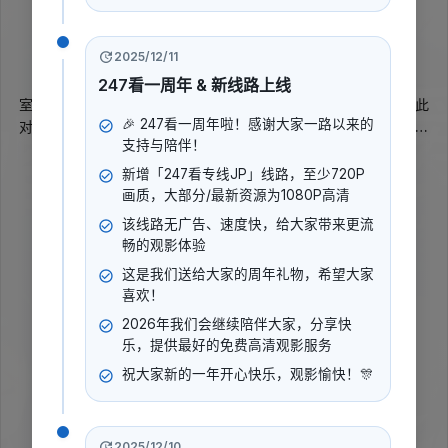
暂无评分
2006
2025/12/11
言情
都市
爱情
国产
连续
247看一周年 & 新线路上线
室内设计师刘黎在工作中见多了新人和家庭由亲密走向对立，因此
🎉 247看一周年啦！感谢大家一路以来的
对爱情、婚姻渐失信心；报社专栏记者陈吟也临近三十仍害怕走进
支持与陪伴！
婚姻。两人相遇后，陈吟在妹妹陈歌的婚礼上对刘黎萌生含蓄好
展开更多
感，并逐渐疏远男友高云翰。相恋后的激情与生活摩擦并存，审
新增「247看专线JP」线路，至少720P
美、性格和现实压力不断考验着他们，也让两人重新面对“是否结
画质，大部分/最新资源为1080P高清
导演
:
婚”的答案。
该线路无广告、速度快，给大家带来更流
井岗
畅的观影体验
演员
:
这是我们送给大家的周年礼物，希望大家
王亚楠
朱晏
王辉
+2
喜欢！
2026年我们会继续陪伴大家，分享快
乐，提供最好的免费高清观影服务
立即播放
祝大家新的一年开心快乐，观影愉快！🎊
2025/12/10