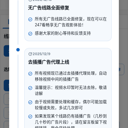
无广告线路全面修复
所有无广告线路已全面修复，现在可以在
剧集
247看畅享无广告观影体验！
感谢大家的耐心等待和反馈支持
线路选择
无广B
无广M
蓝光F
2025/12/9
去插播广告代理上线
选集
倒序
所有视频现已通过去插播代理处理，自动
移除视频中间的插播广告
第1集
第2集
第3集
第4集
第5集
温馨提示：视频水印暂时无法去除，敬请
谅解
第6集
第7集
第8集
第9集
第10集
由于视频需要处理和缓存，偶尔可能加载
较慢或失败，多试几次即可
第11集
第12集
第13集
第14集
第15集
如果发现某个线路仍有插播广告（几秒到
几十秒的广告片段），请在留言板留下视
第16集
第17集
第18集
第19集
第20集