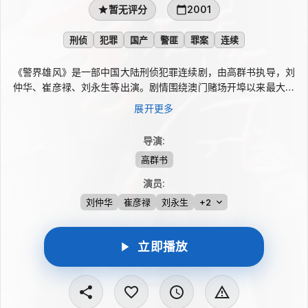
暂无评分
2001
刑侦
犯罪
国产
警匪
罪案
连续
《警界雄风》是一部中国大陆刑侦犯罪连续剧，由高群书执导，刘
仲华、崔彦禄、刘永生等出演。剧情围绕澳门赌场开埠以来最大的
一起持枪抢劫案展开，黑社会保护伞势力已渗透到公安机关内部，
展开更多
而劫匪又神秘失踪。案件在多重疑云中推进，警方必须面对犯罪与
内部腐蚀交织的考验。
导演
:
高群书
演员
:
刘仲华
崔彦禄
刘永生
+2
立即播放