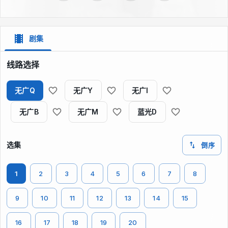
剧集
线路选择
无广Q
无广Y
无广I
无广B
无广M
蓝光D
选集
倒序
1
2
3
4
5
6
7
8
9
10
11
12
13
14
15
16
17
18
19
20