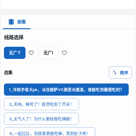
剧集
线路选择
无广Y
无广I
选集
倒序
1_冷热字母大pk，冰冻披萨VS滚烫冰激凌，谁能吃到最想吃的？
2_天呐，辣死了！竟然吃到了芥末！
3_太气人了！为什么要给我吃辣椒！
4_一起比比，到底谁更能吃辣，笑到肚子疼！