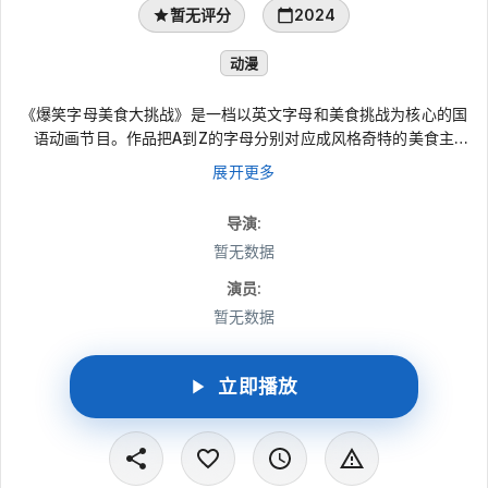
暂无评分
2024
动漫
《爆笑字母美食大挑战》是一档以英文字母和美食挑战为核心的国
语动画节目。作品把A到Z的字母分别对应成风格奇特的美食主
题，卡通主播用夸张表情、搞怪动作展开吃播式挑战，在轻松节奏
展开更多
中呈现字母与美食碰撞出的笑点。适合喜欢创意美食、搞笑动画和
欢乐短内容的观众观看。
导演
:
暂无数据
演员
:
暂无数据
立即播放