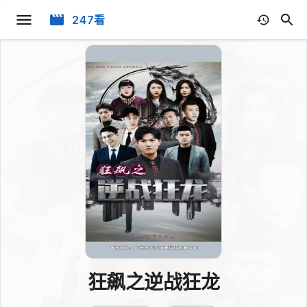
247看
狂飙之逆战狂龙