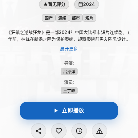
暂无评分
2024
国产
连续
都市
短片
《狂飙之逆战狂龙》是一部2024年中国大陆都市短片连续剧。五
年前，林锋在新婚之际为保护秦婉，却遭秦婉前男友陈凯设计陷
害，最终身陷囹圄。五年后，林锋带着一身本领重回现实，得知父
展开更多
亲遇害的消息后，决定查清旧怨与新仇，在恩情与仇恨之间展开强
势反击。
导演
:
吕泽洋
演员
:
王宇峰
立即播放