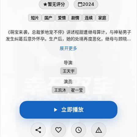
暂无评分
2024
短片
国产
爱情
剧情
连续
家庭
《萌宝来袭，总裁爹地宠不停》讲述程甜遭继母算计，与神秘男子
发生纠葛后意外怀孕。生产后，她的处境再度恶化，继母与顾晓晓
联手夺走刚出生的儿子，并试图让她消失。五年过去，程甜带着亲
展开更多
手养大的女儿回到故土，决心追查当年的真相，找回失散的孩子，
直面那段改变命运的往事。
导演
:
王天宇
演员
:
王凯沐
翟一莹
立即播放