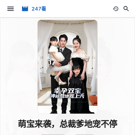
247看
萌宝来袭，总裁爹地宠不停