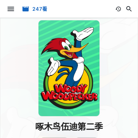
247看
啄木鸟伍迪第二季