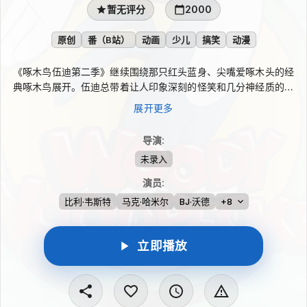
暂无评分
2000
原创
番（B站）
动画
少儿
搞笑
动漫
《啄木鸟伍迪第二季》继续围绕那只红头蓝身、尖嘴爱啄木头的经
典啄木鸟展开。伍迪总带着让人印象深刻的怪笑和几分神经质的劲
头，仿佛没有什么木头能难倒它。接连不断的捣蛋与误打误撞，制
展开更多
造出类似追逐喜剧的热闹笑料，也延续了这一动画形象鲜明又顽皮
的魅力。
导演
:
未录入
演员
:
比利·韦斯特
马克·哈米尔
BJ·沃德
+8
立即播放