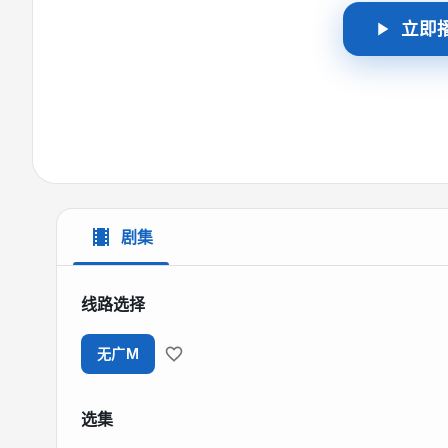
立即
剧集
线路选择
无广M
选集