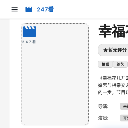
247看
幸福
247看
暂无评分
情感
综艺
《幸福花儿开
婚恋与相亲交
的一步。节目
导演
:
未
演员
:
齐