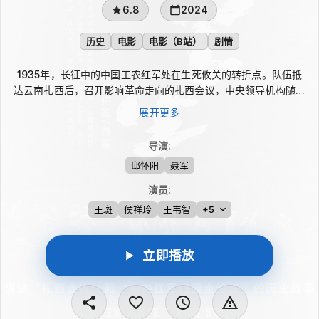
6.8
2024
历史
电影
电影（B站）
剧情
1935年，长征中的中国工农红军处在生死攸关的转折点。队伍抵
达云南扎西后，召开影响革命走向的扎西会议，中央领导机构随之
改组，毛泽东同志的军事领导权重新得到确定。影片围绕这一历史
展开更多
节点展开，展现红军在新的战略指挥下四渡赤水、巧渡金沙江，最
终摆脱绝境、推动中国革命走向胜利的历程。
导演
:
邱怀阳
聂军
演员
:
王斑
侯祥玲
王韦智
+5
立即播放