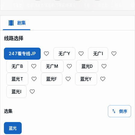
剧集
线路选择
247看专线JP
无广Y
无广I
无广B
无广M
蓝光D
蓝光T
蓝光F
蓝光Y
蓝光I
选集
倒序
蓝光