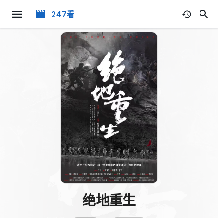
247看
绝地重生