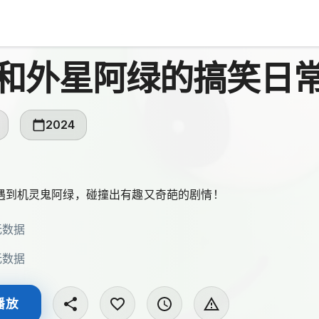
和外星阿绿的搞笑日
2024
遇到机灵鬼阿绿，碰撞出有趣又奇葩的剧情！
无数据
无数据
播放