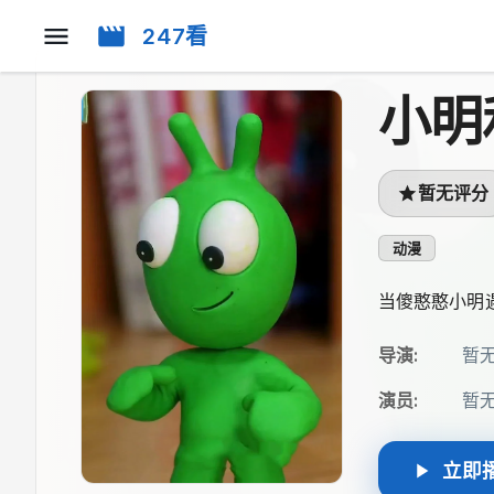
247看
小明
暂无评分
动漫
当傻憨憨小明
导演
:
暂
演员
:
暂
立即