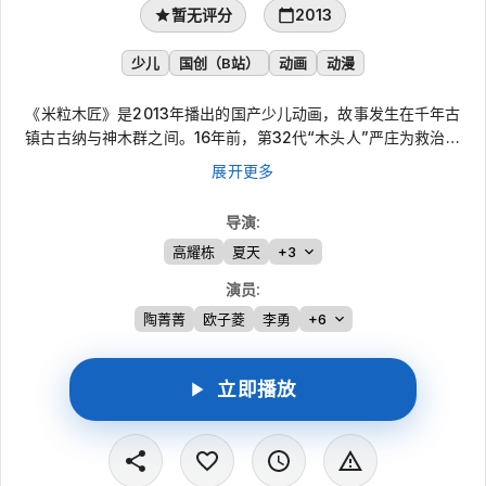
暂无评分
2013
少儿
国创（B站）
动画
动漫
《米粒木匠》是2013年播出的国产少儿动画，故事发生在千年古
镇古古纳与神木群之间。16年前，第32代“木头人”严庄为救治遭
遇菌丝危机的森林进入神木群，在大榕树旁发现婴儿米粒并为他取
展开更多
名。16年后，少年米粒带着神木群复苏的消息来到古古纳，结识小
玉、阿凉姐妹，并在詹伯的考验与训练中运用木匠本领化解危机，
导演
:
逐渐走向新一代木头人的成长之路。
高耀栋
夏天
+3
演员
:
陶菁菁
欧子菱
李勇
+6
立即播放