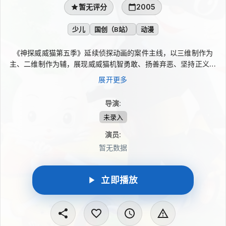
暂无评分
2005
少儿
国创（B站）
动漫
《神探威威猫第五季》延续侦探动画的案件主线，以三维制作为
主、二维制作为辅，展现威威猫机智勇敢、扬善弃恶、坚持正义的
特点。故事在悬念与推理中穿插日常生活常识和科普内容，让少儿
展开更多
在趣味情节里获得法制启蒙，也锻炼想象力、逻辑思维与动脑能
力。
导演
:
未录入
演员
:
暂无数据
立即播放