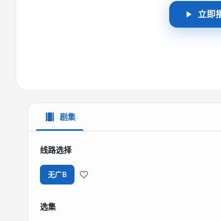
立即
剧集
线路选择
无广B
选集