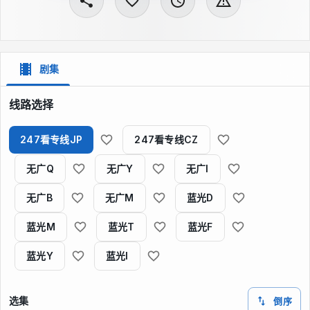
剧集
线路选择
247看专线JP
247看专线CZ
无广Q
无广Y
无广I
无广B
无广M
蓝光D
蓝光M
蓝光T
蓝光F
蓝光Y
蓝光I
选集
倒序