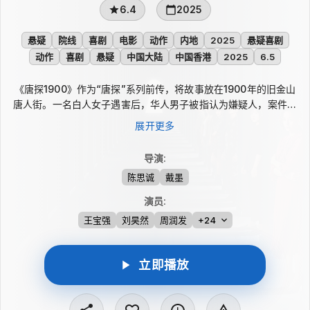
6.4
2025
悬疑
院线
喜剧
电影
动作
内地
2025
悬疑喜剧
动作
喜剧
悬疑
中国大陆
中国香港
2025
6.5
《唐探1900》作为“唐探”系列前传，将故事放在1900年的旧金山
唐人街。一名白人女子遇害后，华人男子被指认为嫌疑人，案件迅
速引发舆论风暴，取缔唐人街的呼声随之高涨。中医秦福与华人阿
展开更多
鬼被卷入漩涡，只能在有限时间里追查真相，在危机与周旋中寻找
真正凶手。
导演
:
陈思诚
戴墨
演员
:
王宝强
刘昊然
周润发
+24
立即播放