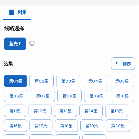
剧集
线路选择
蓝光T
选集
倒序
第01集
第02集
第03集
第04集
第05集
第06集
第07集
第08集
第09集
第10集
第11集
第12集
第13集
第14集
第15集
第16集
第17集
第18集
第19集
第20集