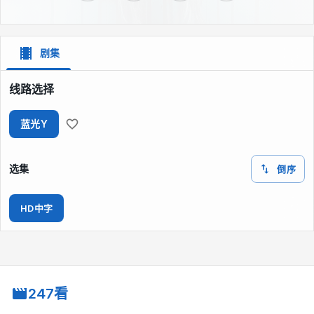
剧集
线路选择
蓝光Y
选集
倒序
HD中字
247看