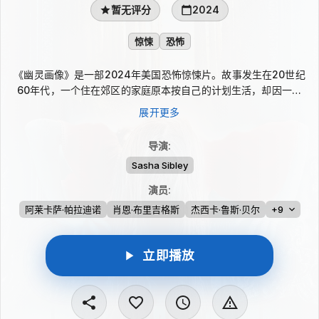
暂无评分
2024
惊悚
恐怖
《幽灵画像》是一部2024年美国恐怖惊悚片。故事发生在20世纪
60年代，一个住在郊区的家庭原本按自己的计划生活，却因一位
亲属去世，被召往其留下的庄园。进入这座宅邸后，他们逐渐察觉
展开更多
到盘踞其中的阴影：难以解释的异象、古老仪式的痕迹，以及墙上
一幅幅透着不祥气息的画像，平静探访也随之变成对旧日秘密的追
导演
:
寻。
Sasha Sibley
演员
:
阿莱卡萨·帕拉迪诺
肖恩·布里吉格斯
杰西卡·鲁斯·贝尔
+9
立即播放