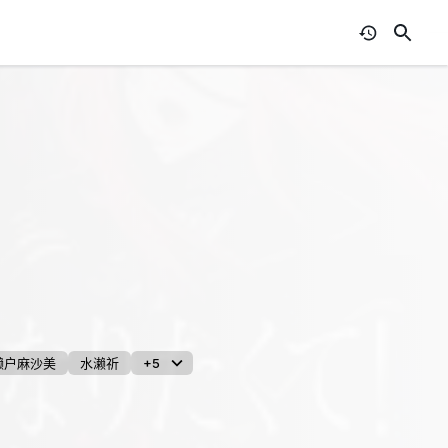
濑户麻沙美
水濑祈
+5