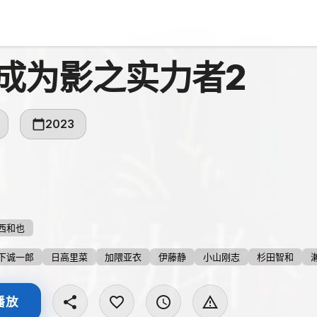
成为影之实力者2
2023
西和也
下诚一郎
日高里菜
加隈亚衣
伊藤静
小山刚志
杉田智和
播放