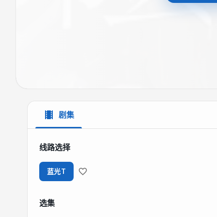
剧集
线路选择
蓝光T
选集