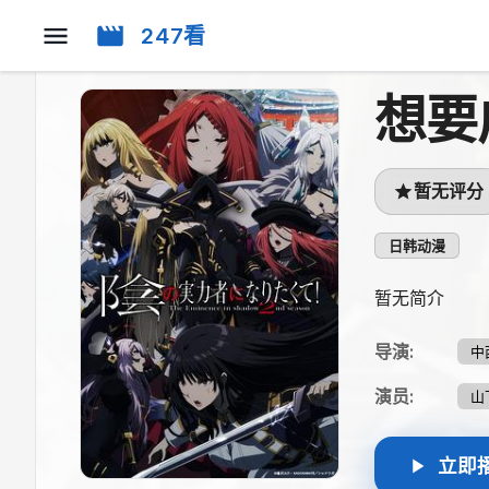
247看
想要
暂无评分
日韩动漫
暂无简介
导演
:
中
演员
:
山
立即