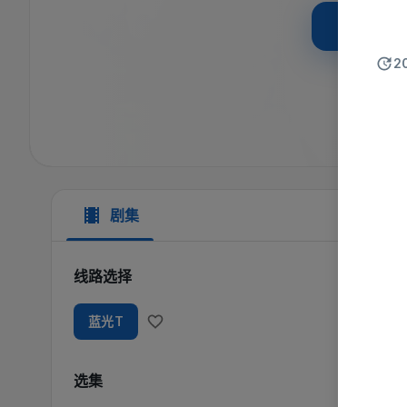
立即
2
剧集
线路选择
蓝光T
选集