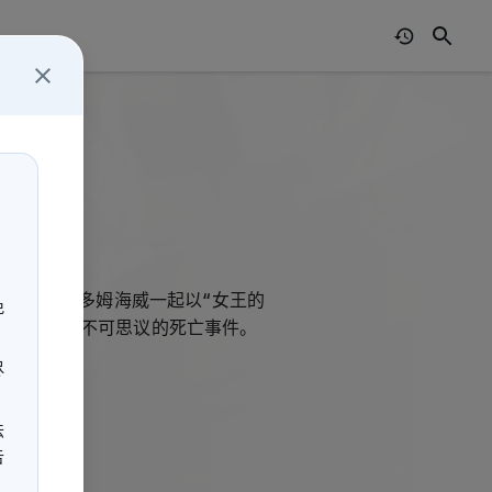
」
主人夏尔·凡多姆海威一起以“女王的
免
往德国调查不可思议的死亡事件。
而降……
尽
法
告