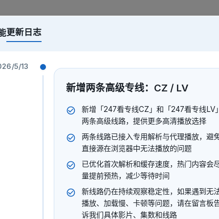
更新日志
能
事:绿之魔女篇:
026/5/13
2025
新增两条高级专线：CZ / LV
新增「247看专线CZ」和「247看专线LV
两条高级线路，提供更多高清播放选择
—名门贵族凡多姆海威家的管家塞巴斯蒂安·米卡利斯和13岁的
两条线路已接入专用解析与代理播放，避
分负责地下社会的肮脏工作。 受女王之命，塞巴斯蒂安和夏尔前
直接源在浏览器中无法播放的问题
人进到只要踏入就会被诅咒致死的“人狼之森”，可怕的诅咒从天
已优化首次解析和缓存速度，热门内容会
量提前预热，减少等待时间
田坚二朗
新线路仍在持续观察稳定性，如果遇到无
野大辅
坂本真绫
钉宫理惠
小林亲弘
播放、加载慢、卡顿等问题，请在留言板
诉我们具体影片、集数和线路