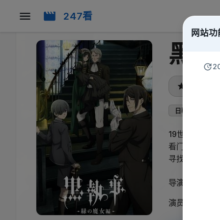
247看
网站功
黑执
2
暂无评分
日韩动漫
19世纪英国—
看门狗”的身
寻找真相的两
导演
:
冈
演员
:
小