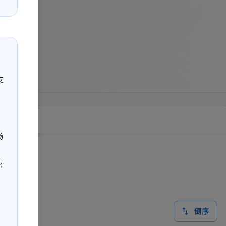
支
畅
喜
倒序