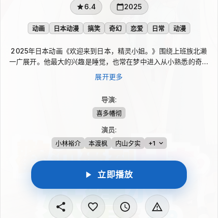
6.4
2025
动画
日本动漫
搞笑
奇幻
恋爱
日常
动漫
2025年日本动画《欢迎来到日本，精灵小姐。》围绕上班族北濑
一广展开。他最大的兴趣是睡觉，也常在梦中进入从小熟悉的奇妙
异世界，体验充满冒险的旅程。一次，他与结识的精灵少女探索古
展开更多
代遗迹，却意外遭遇魔导龙，被龙息吞没。醒来后，一广发现本不
该存在于现实房间里的精灵少女，竟正睡在自己身旁。
导演
:
喜多幡彻
演员
:
小林裕介
本渡枫
内山夕实
+1
立即播放