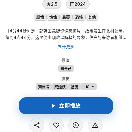
2.5
2024
剧情
惊悚
悬疑
恐怖
其他
《4分44秒》是一部韩国悬疑惊悚恐怖片，故事发生在北村公寓。
每到4点44分，这里便出现难以解释的异象，住户与来访者相继失
踪，平静楼宇逐渐被不安笼罩。影片以8个短篇单元串联不同视
展开更多
角，在紧凑篇幅中呈现公寓里的恐惧、疑云与诡秘事件，营造轻量
却持续压迫的观影节奏。
导演
:
박종균
演员
:
刘智爱
咸延枝
温流
+10
立即播放