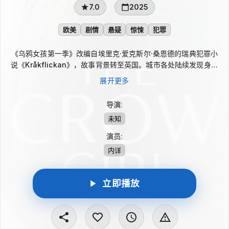
7.0
2025
欧美
剧情
悬疑
惊悚
犯罪
《乌鸦女孩第一季》改编自埃里克·爱克斯尔·桑恩德的瑞典犯罪小
说《Kråkflickan》，故事背景转至英国。城市各处陆续发现身份
不明的年轻男子尸体，他们遭殴打且体内含有利多卡因。DCI珍妮
展开更多
特·基尔伯恩与搭档DI Lou Stanley追查凶手，在证据匮乏的压力
下，她求助于嫌疑人卡尔·洛瑞的心理治疗师索菲亚·克雷文博士。
导演
:
新的视角揭开历史性虐待与警察腐败交织的危险网络，凶手也逐步
未知
逼近。
演员
:
内详
立即播放