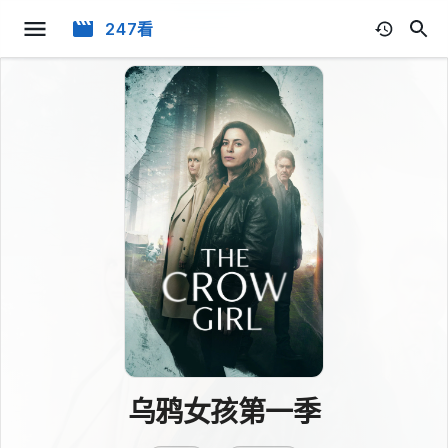
247看
乌鸦女孩第一季