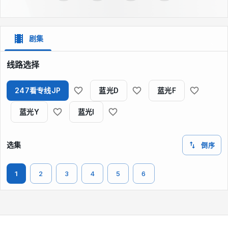
剧集
线路选择
247看专线JP
蓝光D
蓝光F
蓝光Y
蓝光I
选集
倒序
1
2
3
4
5
6