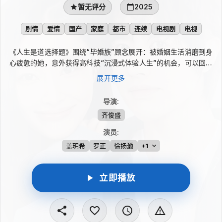
暂无评分
2025
剧情
爱情
国产
家庭
都市
连续
电视剧
电视
《人生是道选择题》围绕“毕婚族”顾念展开：被婚姻生活消磨到身
心疲惫的她，意外获得高科技“沉浸式体验人生”的机会，可以回到
过去重新选择。顾念本想改变曾经的态度，坚定不再做“恋爱脑”，
展开更多
却因忽略角色性别，穿进一个完全陌生的男人身体。七年前的小顾
念就站在眼前，她必须借男性外壳去帮助过去的自己，也将在爱
导演
:
情、家庭与自我之间面对一道道难以取舍的人生题。
齐俊盛
演员
:
盖玥希
罗正
徐扬灏
+1
立即播放