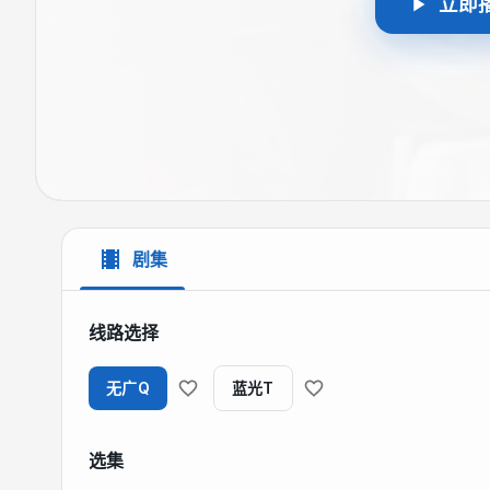
立即
剧集
线路选择
无广Q
蓝光T
选集