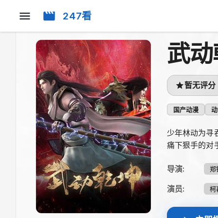
247看
武动
暂无评分
国产动漫
动
少年林动为寻
痛下狠手的对
导演
:
郑
演员
:
柯