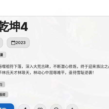
乾坤4
2023
漫
吞噬祖符下落，深入大荒古碑，不断潜心修炼，终于迎来族比之
手林氏天才林琅天，林动心中屈辱难平，亟待雪耻逆袭！
钧
暮卿