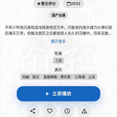
暂无评分
2022
国产动漫
不死少年陆沉身陷混沌域绝地百万年，只能依托庞大魂力以神识游
历诸天万界，但每次游历之后都会陷入长久的沉睡中。历经无数年
的暗中布局，改变命数轮回，终于在又一次苏醒后，于神魔墓园脱
展开更多
困而出，如龙入海。时过境迁，昔日被迫收下的徒弟竟成了修为通
天的大帝，好心收养的小女孩已成为镇压一界的仙子，就连随手捡
导演
:
的一只癞皮狗，也已成为一宗之祖。诸天万界，天地为局，众生为
三页
子，对抗十二苍天，一切都在他谋划百万载的旷世奇局之中！
演员
:
司幽：陆沉
鬼面神猿：萧天意
江青城：尘话
立即播放