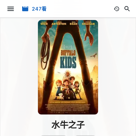
247看
水牛之子