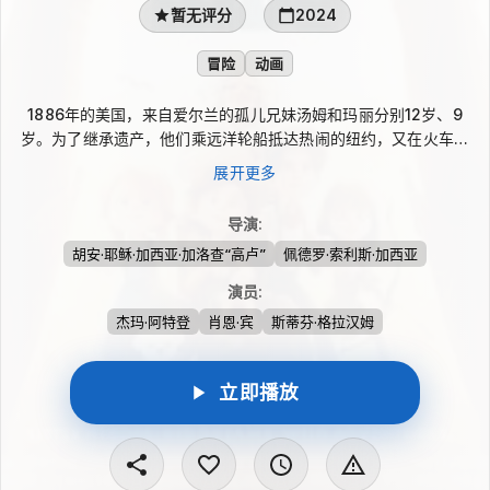
暂无评分
2024
冒险
动画
1886年的美国，来自爱尔兰的孤儿兄妹汤姆和玛丽分别12岁、9
岁。为了继承遗产，他们乘远洋轮船抵达热闹的纽约，又在火车上
遇见一名无法行动、无法说话的男孩。三个孩子由此结伴，踏上一
展开更多
段危机四伏的横贯大陆旅程。影片延续《小绳子》的世界观，将冒
险、幽默与真挚情感融入动画叙事，也让这场旅途多了温暖底色。
导演
:
胡安·耶稣·加西亚·加洛查“高卢”
佩德罗·索利斯·加西亚
演员
:
杰玛·阿特登
肖恩·宾
斯蒂芬·格拉汉姆
立即播放