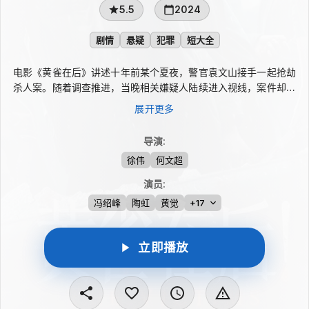
5.5
2024
剧情
悬疑
犯罪
短大全
电影《黄雀在后》讲述十年前某个夏夜，警官袁文山接手一起抢劫
杀人案。随着调查推进，当晚相关嫌疑人陆续进入视线，案件却牵
出更复杂的真相。三案并行之下，利益、正义、情法与欲望交织碰
展开更多
撞，就在线索逐渐清晰时，袁文山察觉到一处曾被忽略的关键细
节。
导演
:
徐伟
何文超
演员
:
冯绍峰
陶虹
黄觉
+17
立即播放