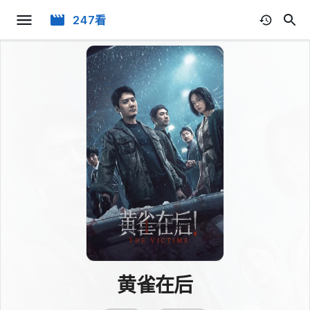
247看
黄雀在后