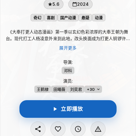
5.6
2024
奇幻
喜剧
国产动漫
悬疑
动漫
《大奉打更人动态漫画》第一季以玄幻色彩浓厚的大奉王朝为舞
台。现代打工人杨凌意外来到此地，改头换面成为打更人铜锣许七
安，担起监察百官、为百姓查案的职责。他把现代知识、科学思维
展开更多
和推理特长用在断案中，接连破解离奇疑云。面对妖物、法术、人
心诡谲与朝堂暗流，他与志同道合的伙伴迎难而上，对抗黑暗势
导演
:
力，为公道和大奉安定发声。
邓科
演员
:
王鹤棣
田曦薇
刘奕君
+30
立即播放