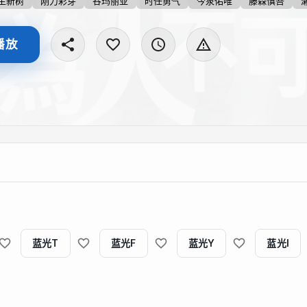
生新树
刚力彩芽
谷玛丽亚
时任勇气
今泉佑唯
藤森慎吾
播放
蓝光T
蓝光F
蓝光Y
蓝光I