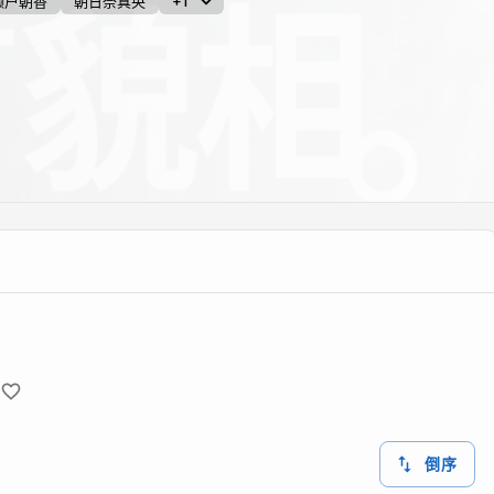
濑户朝香
朝日奈真央
+1
倒序