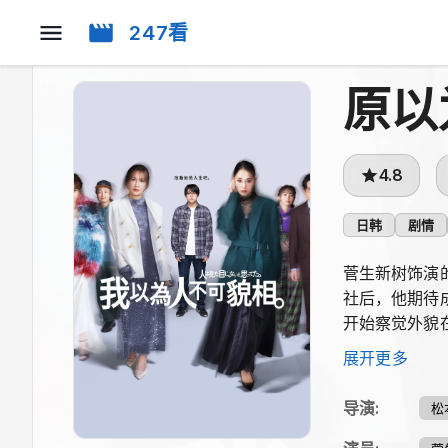
247看
原以
4.8
日韩
剧情
菅生新树饰演
社后，他期待
开始察觉外貌
关系的平衡。
展开更多
导演
:
松