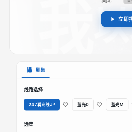
演员
:
菅
立即
剧集
线路选择
247看专线JP
蓝光D
蓝光M
选集