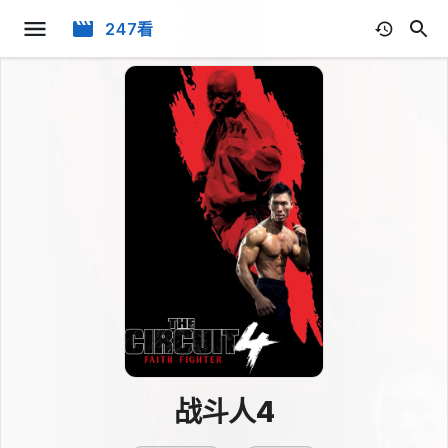
247看
战斗人4