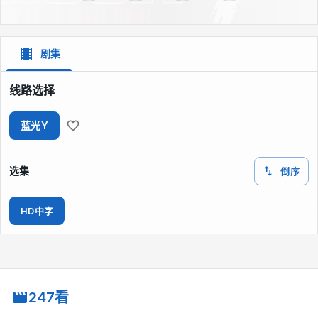
剧集
线路选择
蓝光Y
选集
倒序
HD中字
247看