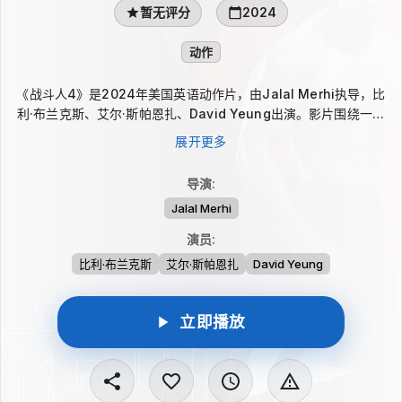
暂无评分
2024
动作
《战斗人4》是2024年美国英语动作片，由Jalal Merhi执导，比
利·布兰克斯、艾尔·斯帕恩扎、David Yeung出演。影片围绕一名
年迈的退役格斗手展开：他原本已经告别擂台，却为了拯救一名年
展开更多
轻学生而必须再次出战。重回拳台后，衰老的身体、久违的战斗和
救人的压力交织在一起。故事的张力集中在这场被迫复出上，也呈
导演
:
现他面对危急局面时无法退缩的选择。
Jalal Merhi
演员
:
比利·布兰克斯
艾尔·斯帕恩扎
David Yeung
立即播放